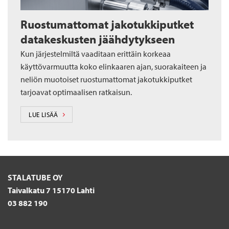
Ruostumattomat jakotukkiputket
datakeskusten jäähdytykseen
Kun järjestelmiltä vaaditaan erittäin korkeaa
käyttövarmuutta koko elinkaaren ajan, suorakaiteen ja
neliön muotoiset ruostumattomat jakotukkiputket
tarjoavat optimaalisen ratkaisun.
LUE LISÄÄ
STALATUBE OY
Taivalkatu 7 15170 Lahti
03 882 190