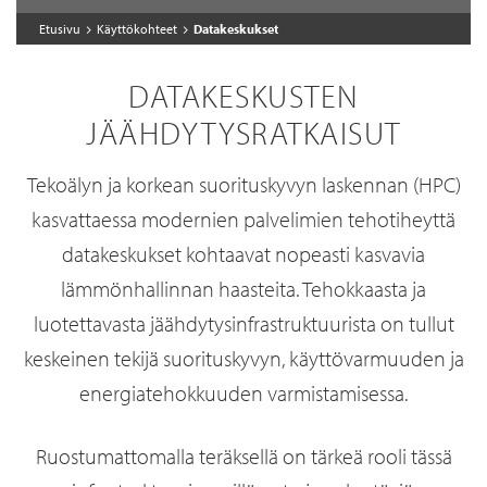
Etusivu
Käyttökohteet
Datakeskukset
DATAKESKUSTEN
JÄÄHDYTYSRATKAISUT
Tekoälyn ja korkean suorituskyvyn laskennan (HPC)
kasvattaessa modernien palvelimien tehotiheyttä
datakeskukset kohtaavat nopeasti kasvavia
lämmönhallinnan haasteita. Tehokkaasta ja
luotettavasta jäähdytysinfrastruktuurista on tullut
keskeinen tekijä suorituskyvyn, käyttövarmuuden ja
energiatehokkuuden varmistamisessa.
Ruostumattomalla teräksellä on tärkeä rooli tässä