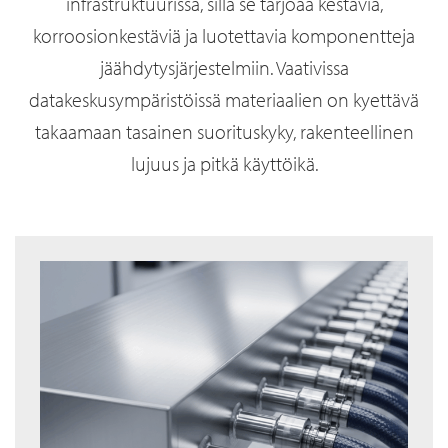
infrastruktuurissa, sillä se tarjoaa kestäviä,
korroosionkestäviä ja luotettavia komponentteja
jäähdytysjärjestelmiin. Vaativissa
datakeskusympäristöissä materiaalien on kyettävä
takaamaan tasainen suorituskyky, rakenteellinen
lujuus ja pitkä käyttöikä.