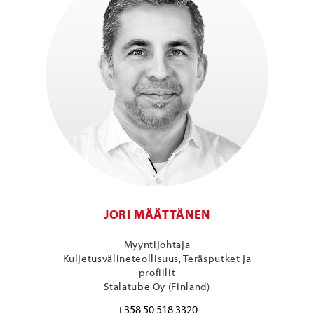
JORI MÄÄTTÄNEN
Myyntijohtaja
Kuljetusvälineteollisuus, Teräsputket ja
profiilit
Stalatube Oy (Finland)
+358 50 518 3320