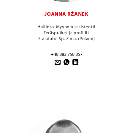
JOANNA RŻANEK
Hallinto, Myynnin assistentti
Teräsputket ja profiilit
Stalatube Sp. Z o.o. (Poland)
+48 882 758 857