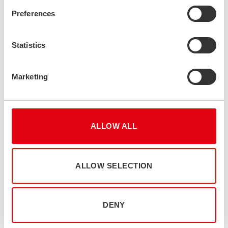
Vientikoordinaattori
Energiateollisuus, Teräsputket ja profiilit
Preferences
Stalatube Oy (Finland)
Statistics
+358 40 620 4007
Marketing
ALLOW ALL
ALLOW SELECTION
DENY