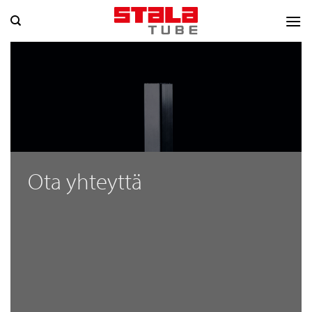
Skip
to
content
Ota yhteyttä