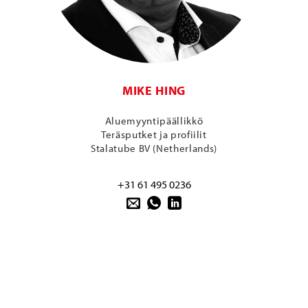
MIKE HING
Aluemyyntipäällikkö
Teräsputket ja profiilit
Stalatube BV (Netherlands)
+31 61 495 0236