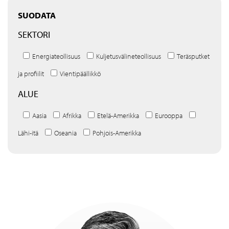
SUODATA
SEKTORI
Energiateollisuus
Kuljetusvälineteollisuus
Teräsputket
ja profiilit
Vientipäällikkö
ALUE
Aasia
Afrikka
Etelä-Amerikka
Eurooppa
Lähi-itä
Oseania
Pohjois-Amerikka