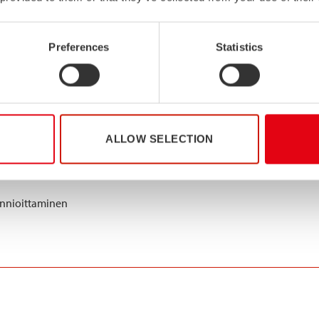
Preferences
Statistics
aslähtöisesti tuotettujen erityislujien ruostumattomien teräsputkien
teollisuudessa.
ALLOW SELECTION
umppaneillemme ja asiakkaillemme
unnioittaminen