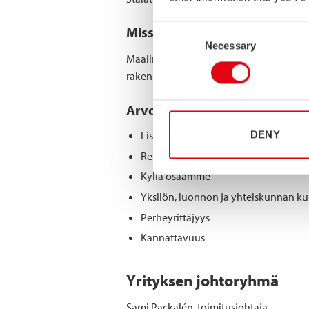
Consent
Missio
Necessary
Selection
Maailman johtava vastuullisesti ja asiak
rakennetuotteiden toimittaja linja-auto
Arvot
DENY
Lisäarvopalveluiden tuottaminen k
Rehellisyys
Kyllä osaamme
Yksilön, luonnon ja yhteiskunnan k
Perheyrittäjyys
Kannattavuus
Yrityksen johtoryhmä
Sami Packalén, toimitusjohtaja