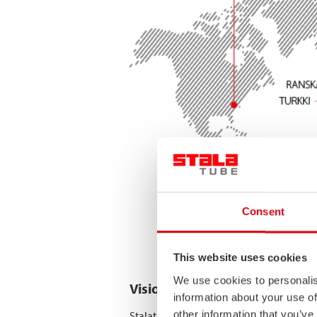
Consent
This website uses cookies
We use cookies to personalis
Visio
information about your use of
other information that you’ve
Stalatube on alansa paras ruostumattomi