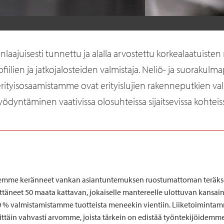
ajuisesti tunnettu ja alalla arvostettu korkealaatuist
fiilien ja jatkojalosteiden valmistaja. Neliö- ja suoraku
erityisosaamistamme ovat erityislujien rakenneputkien va
ödyntäminen vaativissa olosuhteissa sijaitsevissa kohteis
 olemme keränneet vankan asiantuntemuksen ruostumattoman teräksen 
ittäneet 50 maata kattavan, jokaiselle mantereelle ulottuvan kans
0 % valmistamistamme tuotteista meneekin vientiin. Liiketoimintamm
ttäin vahvasti arvomme, joista tärkein on edistää työntekijöidem