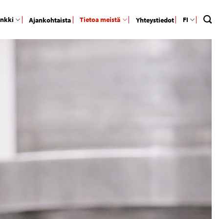
ankki
Tietoa meistä
FI
Ajankohtaista
Yhteystiedot