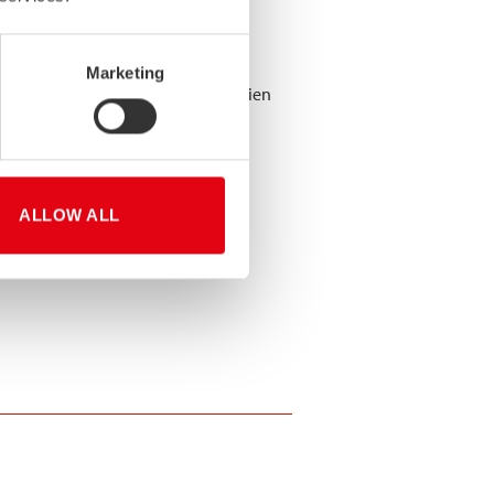
Marketing
 toimittaja ja maailman johtava lujien
ALLOW ALL