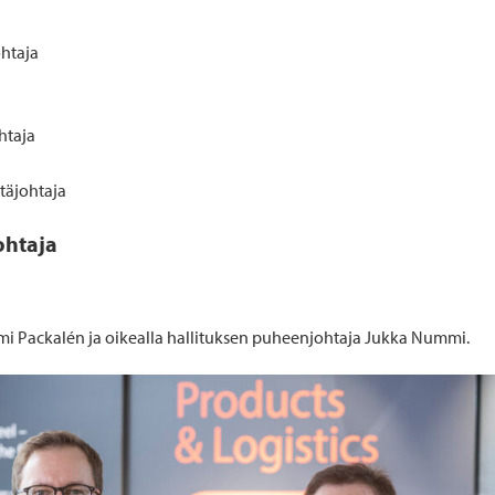
ohtaja
htaja
ntäjohtaja
ohtaja
i Packalén ja oikealla hallituksen puheenjohtaja Jukka Nummi.