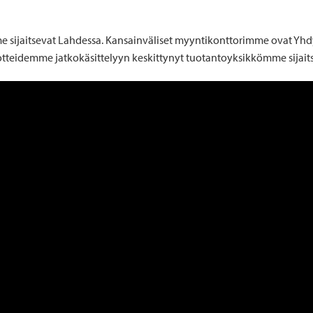
sijaitsevat Lahdessa. Kansainväliset myyntikonttorimme ovat Yhdy
otteidemme jatkokäsittelyyn keskittynyt tuotantoyksikkömme sijait