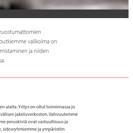
en ruostumattomien
lmaputkiemme valikoima on
lmistaminen ja niiden
sa.
alalta. Yritys on ollut toiminnassa jo
ainvälisen jakeluverkoston. Vahvuutemme
e peruskiviä ovat vastuullisuus ja
me, sidosryhmiemme ja ympäristön