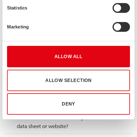
differs from standard dimensions. Can outer
Statistics
dimensions be tailored?
Marketing
Do you provide cut-to-length?
Do you manufacture welded structures?
ALLOW ALL
Do you provide further processing, such as
perforation and angle cutting?
ALLOW SELECTION
What is the difference between Stalazzo,
brushed and unpolished?
DENY
Can the thickness of a finished product differ
from the thickness listed on your technical
data sheet or website?