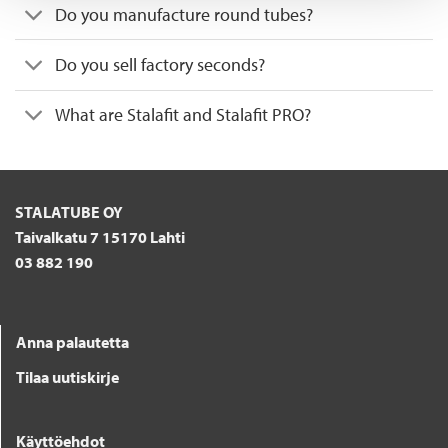
Do you manufacture round tubes?
Do you sell factory seconds?
What are Stalafit and Stalafit PRO?
STALATUBE OY
Taivalkatu 7 15170 Lahti
03 882 190
Anna palautetta
Tilaa uutiskirje
Käyttöehdot