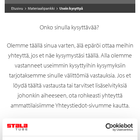
Etusivu
Materiaalipankki
Usein kysyttyä
Onko sinulla kysyttävää?
Olemme täällä sinua varten, älä epäröi ottaa meihin
yhteyttä, jos et näe kysymystäsi täällä. Alla olemme
vastanneet useimmin kysyttyihin kysymyksiin
tarjotaksemme sinulle välittömiä vastauksia. Jos et
löydä täältä vastausta tai tarvitset lisäselvityksiä
johonkin aiheeseen, ota rohkeasti yhteyttä
ammattilaisiimme Yhteystiedot-sivumme kautta.
Autamme aina mielellämme!