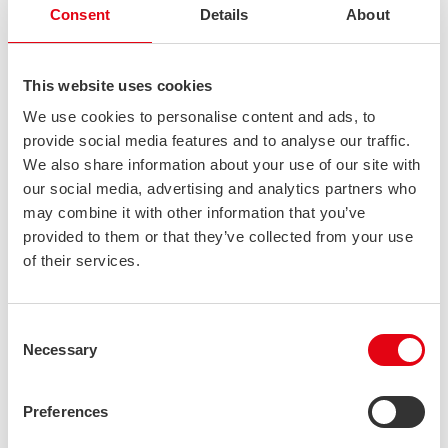
Consent
Details
About
USEIN KYSYTYT KYSYMYKSET
This website uses cookies
Tuotteet ja palvelut
We use cookies to personalise content and ads, to
Ruostumaton teräs materiaalina
provide social media features and to analyse our traffic.
Tuotanto
We also share information about your use of our site with
Tilaus ja toimitus
our social media, advertising and analytics partners who
Laatu, ympäristö ja turvallsuus
may combine it with other information that you’ve
Stalatube yhtiönä
provided to them or that they’ve collected from your use
Erityislujat tuotteet
of their services.
Where can I find your tube sizes?
Consent
Accordion Panel
Necessary
Selection
Does your product have EPD
Preferences
My application requires a product that