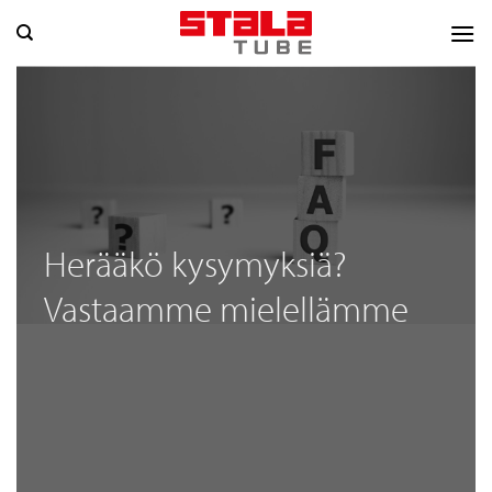
Skip
to
content
Herääkö kysymyksiä?
Vastaamme mielellämme