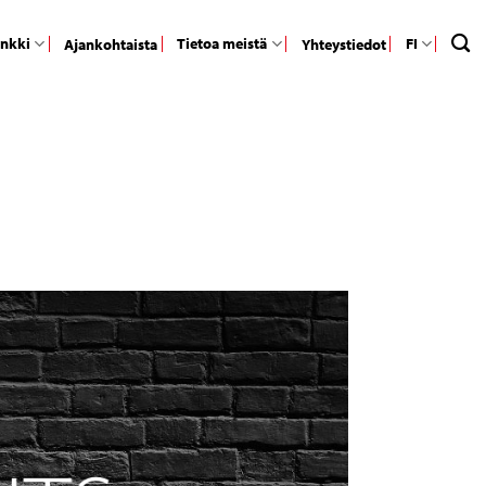
ankki
Tietoa meistä
FI
Ajankohtaista
Yhteystiedot