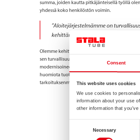
summa, joiden kautta pitkäjänteisellä työllä ol
yhdessä koko henkilöstön voimin.
”Aloitejärjestelmämme on turvallisu
kehittämisen olennainen työkalu.”
Olemme kehittäneet työturvallisuutta muun mu
sen turvallisuuteen kohdistettujen kehitysproje
Consent
modernisoineet tuotantolaitteistoamme ja työka
huomiota tuotantotilojen siisteyteen, melutasoo
tarkoituksenmukaiseen käyttöön.
This website uses cookies
We use cookies to personalis
information about your use of
other information that you’ve
Consent
Necessary
Selection