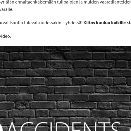
a pyritään ennaltaehkäisemään tulipalojen ja muiden vaaratilanteide
aralle.
rvallisuutta tulevaisuudessakin – yhdessä!
Kiitos kuuluu kaikille st
video: