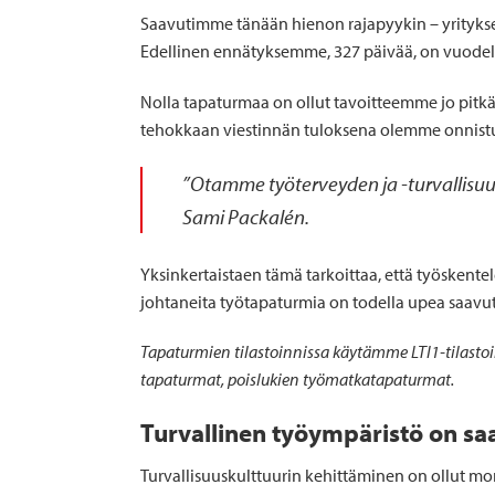
Saavutimme tänään hienon rajapyykin – yrityks
Edellinen ennätyksemme, 327 päivää, on vuodelta 
Nolla tapaturmaa on ollut tavoitteemme jo pitkää
tehokkaan viestinnän tuloksena olemme onnistune
”Otamme työterveyden ja -turvallisuu
Sami Packalén.
Yksinkertaistaen tämä tarkoittaa, että työskente
johtaneita työtapaturmia on todella upea saavutus
Tapaturmien tilastoinnissa käytämme LTI1-tilastoi
tapaturmat, poislukien työmatkatapaturmat.
Turvallinen työympäristö on saa
Turvallisuuskulttuurin kehittäminen on ollut mon