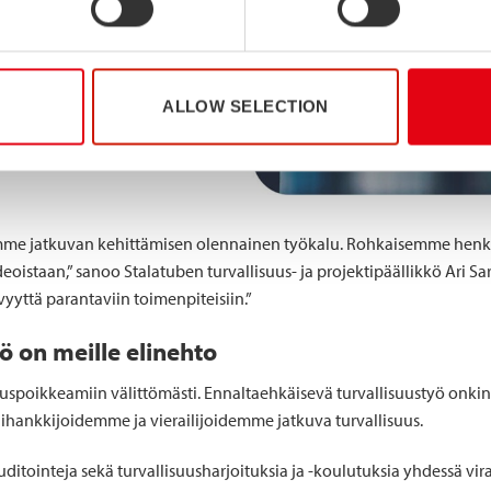
ALLOW SELECTION
rimme jatkuvan kehittämisen olennainen työkalu. Rohkaisemme he
oistaan,” sanoo Stalatuben turvallisuus- ja projektipäällikkö Ari Sa
vyyttä parantaviin toimenpiteisiin.”
ö on meille elinehto
uuspoikkeamiin välittömästi. Ennaltaehkäisevä turvallisuustyö onki
lihankkijoidemme ja vierailijoidemme jatkuva turvallisuus.
auditointeja sekä turvallisuusharjoituksia ja -koulutuksia yhdessä vi