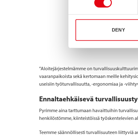
DENY
”Aloitejärjestelmämme on turvallisuuskulttuu
vaaranpaikoista sekä kertomaan meille kehityside
useisiin työturvallisuutta, -ergonomiaa ja -viihty
Ennaltaehkäisevä turvallisuusty
Pyrimme aina tarttumaan havaittuihin turvallis
henkilöstömme, kiinteistöissä työskentelevien a
Teemme säännöllisesti turvallisuuteen liittyviä 