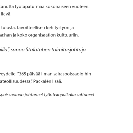
htanutta työtapaturmaa kokonaiseen vuoteen.
lievä.
ulosta. Tavoitteellisen kehitystyön ja
a:han ja koko organisaation kulttuuriin.
lla”, sanoo Stalatuben toimitusjohtaja
eydelle. ”365 päivää ilman sairaspoissaoloihin
ateollisuudessa,” Packalén lisää.
spoissaoloon johtaneet työntekopaikalla sattuneet