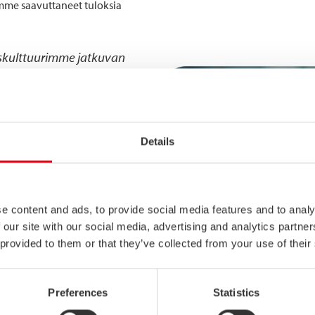
emme saavuttaneet tuloksia
uskulttuurimme jatkuvan
assa useiden työympäristöön ja
ktien avulla: olemme esimerkiksi
Details
lujamme, sekä kiinnittäneet
n ja suojavarusteiden
e content and ads, to provide social media features and to analy
 our site with our social media, advertising and analytics partn
 provided to them or that they’ve collected from your use of their
Preferences
Statistics