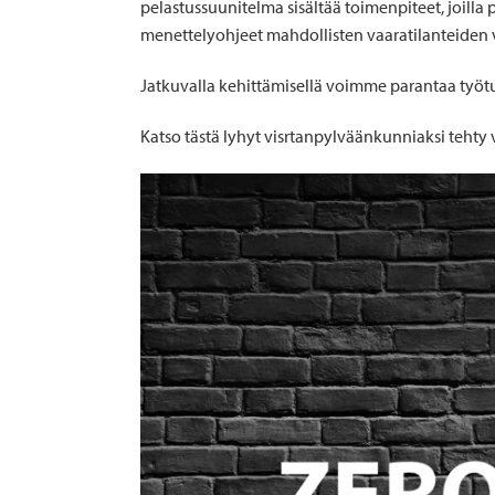
pelastussuunitelma sisältää toimenpiteet, joill
menettelyohjeet mahdollisten vaaratilanteiden v
Jatkuvalla kehittämisellä voimme parantaa työtu
Katso tästä lyhyt visrtanpylväänkunniaksi tehty 