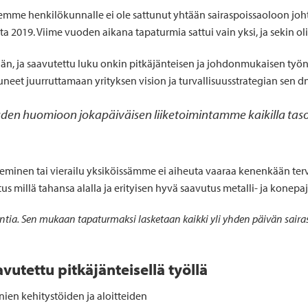
emme henkilökunnalle ei ole sattunut yhtään sairaspoissaoloon jo
2019. Viime vuoden aikana tapaturmia sattui vain yksi, ja sekin oli 
n, ja saavutettu luku onkin pitkäjänteisen ja johdonmukaisen työn t
et juurruttamaan yrityksen vision ja turvallisuusstrategian sen dn
den huomioon jokapäiväisen liiketoimintamme kaikilla tasoi
leminen tai vierailu yksiköissämme ei aiheuta vaaraa kenenkään terv
 millä tahansa alalla ja erityisen hyvä saavutus metalli- ja konepaj
ntia. Sen mukaan tapaturmaksi lasketaan kaikki yli yhden päivän saira
vutettu pitkäjänteisellä työllä
ien kehitystöiden ja aloitteiden