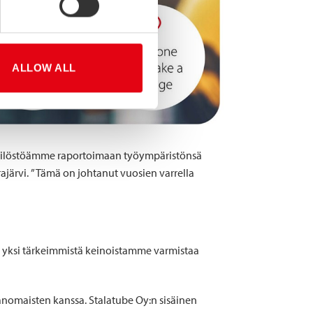
ALLOW ALL
nkilöstöämme raportoimaan työympäristönsä
rajärvi. ”Tämä on johtanut vuosien varrella
n yksi tärkeimmistä keinoistamme varmistaa
ranomaisten kanssa. Stalatube Oy:n sisäinen