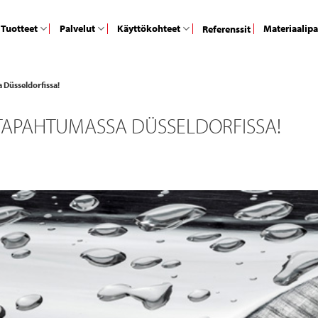
Tuotteet
Palvelut
Käyttökohteet
Materiaalip
Referenssit
 Düsseldorfissa!
-TAPAHTUMASSA DÜSSELDORFISSA!