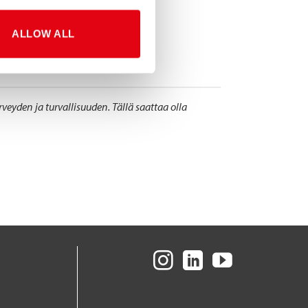
tolta D17, nähdään siellä!
ALLOW ALL
vien ympäristöhyötyjen lisäksi
materiaalit eivät pysty tarjoamaan.
den ja turvallisuuden. Tällä saattaa olla