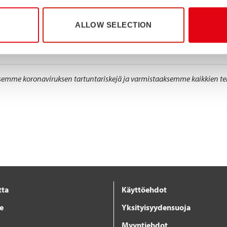
ta 2022 Düsseldorfissa, Saksassa. Löydät Stalatuben hallista 3, osas
ALLOW SELECTION
, joka tarvitsee enemmän kestäviä valintoja selvitäkseen. Merkittä
annussäästöjä sekä lujuutta ja turvallisuutta, jota perinteisemmät 
e koronaviruksen tartuntariskejä ja varmistaaksemme kaikkien tervey
tta
Käyttöehdot
je
Yksityisyydensuoja
Myyntiehdot