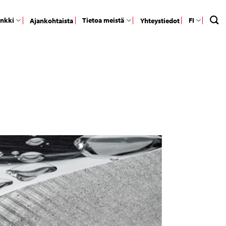
ankki
Tietoa meistä
FI
Ajankohtaista
Yhteystiedot