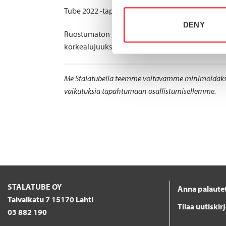
Tube 2022 -tapahtuma järjestetään 20-24. kesäkuu
DENY
Ruostumaton teräs on kestävä valinta maailmassa
korkealujuuksinen ruostumaton teräs tarjoaa kust
Me Stalatubella teemme voitavamme minimoidaksemm
vaikutuksia tapahtumaan osallistumisellemme.
STALATUBE OY
Anna palaute
Taivalkatu 7 15170 Lahti
Tilaa uutiskir
03 882 190