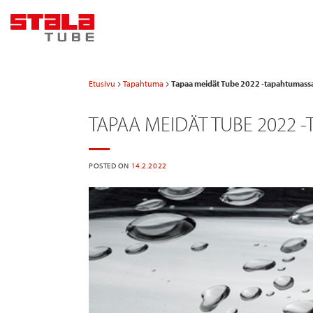
Skip
to
content
Etusivu
Tapahtuma
Tapaa meidät Tube 2022 -tapahtumassa
TAPAA MEIDÄT TUBE 2022 
POSTED ON
14.2.2022