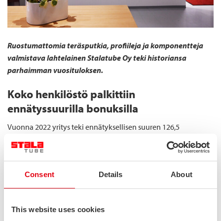
Ruostumattomia teräsputkia, profiileja ja komponentteja
valmistava lahtelainen Stalatube Oy teki historiansa
parhaimman vuosituloksen.
Koko henkilöstö palkittiin
ennätyssuurilla bonuksilla
Vuonna 2022 yritys teki ennätyksellisen suuren 126,5
miljoonan euron liikevaihdon, joka oli 42 % yli edellisen
vuoden tason. Stalatube saavutti myös ennätyssuuren 21,3
miljoonan euron liikevoiton. Menestyksekkäästä
Consent
Details
About
toimintavuodesta yhtiö palkitsi koko henkilöstönsä jakamalla
jokaiselle ennätyssuuren bonuksen, jossa henkilöstön
vuosiansioista laskettu bonusprosentti oli sama kuin yrityksen
This website uses cookies
nettotulosprosentti.