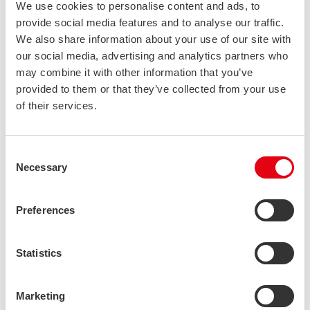
We use cookies to personalise content and ads, to
Viime vuosi oli meille ennätyksellinen. Haluan
provide social media features and to analyse our traffic.
We also share information about your use of our site with
kiittää sitoutunutta ja ammattitaitoista
our social media, advertising and analytics partners who
henkilökuntaamme tästä menestyksekkäästä
may combine it with other information that you’ve
vuodesta. He ovat todella tehneet kovasti töitä
provided to them or that they’ve collected from your use
tämän mahdollistamiseksi
.
of their services.
Toimitusjohtaja Sami Packalén
Consent
Necessary
Selection
Vuonna 2022 Stalatuben myynnistä 94 % suuntautui vientiin,
josta noin puolet USA:n markkinoille. Myös Kiinasta on
Preferences
kasvanut merkittävä vientimaa. Vaikka ennusteet eivät lupaa
samaa menestystä tälle vuodelle, alkuvuosi on ylittänyt
odotukset. Ukrainan sota sekä AKT:n lakko vaikuttavat
Statistics
negatiivisesti vientiyritysten tuloksentekokykyyn, mikä
vaikeuttaa ennustettavuutta.
Marketing