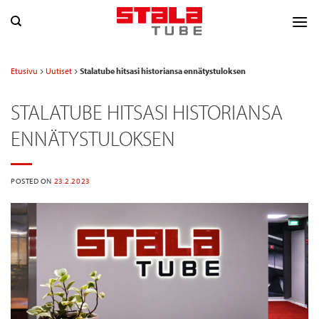
Skip
to
content
Etusivu
Uutiset
Stalatube hitsasi historiansa ennätystuloksen
STALATUBE HITSASI HISTORIANSA
ENNÄTYSTULOKSEN
POSTED ON
23.2.2023