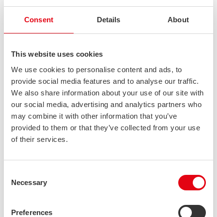
10088-5 mukaisesti. Kantavien metallirakenteiden kestävyys ja
laatu vaikuttavat olennaisesti esimerkiksi rakennusten ja
Consent
Details
About
siltojen turvallisuuteen, sillä kohteiden olosuhteet voivat olla
erittäin haastavia ja luotettavasti valmistetut materiaalit ovat
This website uses cookies
olennainen vaatimus. Kohteen käyttötarkoitus määrittää
tarvittavan vaativuusluokan CE-merkinnälle. Stalatuben CE-
We use cookies to personalise content and ads, to
merkityt tuotteet täyttävät vaativamman EXC3 toteutusluokan,
provide social media features and to analyse our traffic.
jolloin ne ovat hyväksyttyjä myös siltarakenteisiin erilaisten
We also share information about your use of our site with
rakennusten lisäksi.
our social media, advertising and analytics partners who
may combine it with other information that you’ve
CE-merkittyjen tuotteiden tuotannossa vaatimukset ovat
provided to them or that they’ve collected from your use
tiukat, joten tuotteiden valmistaminen vaatii operaattoreilta ja
of their services.
laatuorganisaatiolta enemmän työtä kuin tavallisten
tuotteiden valmistuksessa:
Consent
Necessary
Selection
”CE-merkinnän vaatimusten täyttäminen
standardin 1901-2 mukaan vaatii paljon
Preferences
laatuun liittyvää työtä, esimerkiksi