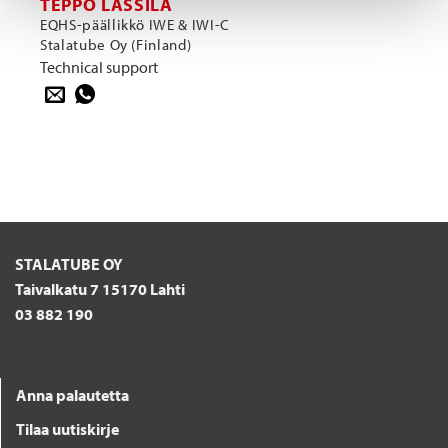
TEPPO LASSILA
EQHS-päällikkö IWE & IWI-C
Stalatube Oy (Finland)
Technical support
STALATUBE OY
Taivalkatu 7 15170 Lahti
03 882 190
Anna palautetta
Tilaa uutiskirje