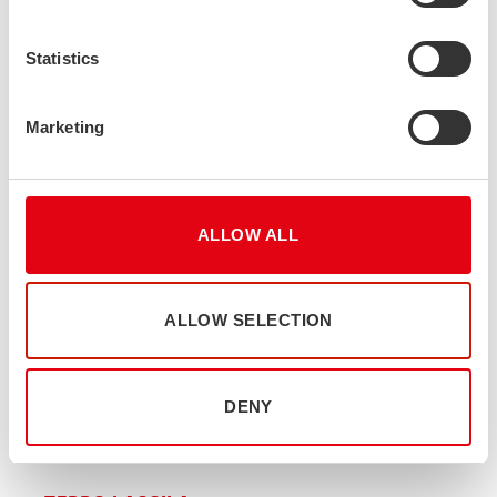
laadunvalvontasuunnitelman, erilliset
Statistics
mittauspöytäkirjat tuotannolta ja
ainestodistukset CE-merkinnällä. Ulkoinen
Marketing
auditoija tarkastaa säännöllisesti, että
täytämme kaikki tarvittavat vaatimukset
asianmukaisesti”, kertoo Stalatuben EQHS
manager Teppo Lassila.
ALLOW ALL
Katso
täältä
Stalatuben ajantasaiset sertifikaatit
.
ALLOW SELECTION
Kysy lisää CE-merkinnästä ja sen mahdollisuuksista
!
DENY