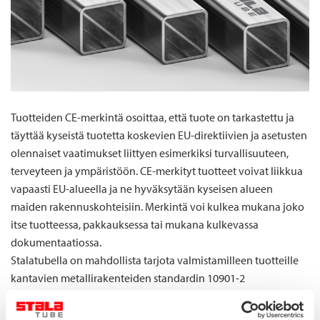
Tuotteiden CE-merkintä osoittaa, että tuote on tarkastettu ja
täyttää kyseistä tuotetta koskevien EU-direktiivien ja asetusten
olennaiset vaatimukset liittyen esimerkiksi turvallisuuteen,
terveyteen ja ympäristöön. CE-merkityt tuotteet voivat liikkua
vapaasti EU-alueella ja ne hyväksytään kyseisen alueen
maiden rakennuskohteisiin. Merkintä voi kulkea mukana joko
itse tuotteessa, pakkauksessa tai mukana kulkevassa
dokumentaatiossa.
Stalatubella on mahdollista tarjota valmistamilleen tuotteille
kantavien metallirakenteiden standardin 10901-2
vaativuusluokan EXC3 täyttävä CE-merkintä. Lattatuotteiden
CE-merkintä tehdään toisen harmonisoidun standardin EN