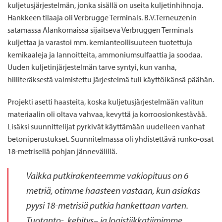
kuljetusjärjestelmän, jonka sisällä on useita kuljetinhihnoja.
Hankkeen tilaaja oli Verbrugge Terminals. B.V.Terneuzenin
satamassa Alankomaissa sijaitseva Verbruggen Terminals
kuljettaa ja varastoi mm. kemianteollisuuteen tuotettuja
kemikaaleja ja lannoitteita, ammoniumsulfaattia ja soodaa.
Uuden kuljetinjärjestelmän tarve syntyi, kun vanha,
hiiliteräksestä valmistettu järjestelmä tuli käyttöikänsä päähän.
Projekti asetti haasteita, koska kuljetusjärjestelmään valitun
materiaalin oli oltava vahvaa, kevyttä ja korroosionkestävää.
Lisäksi suunnittelijat pyrkivät käyttämään uudelleen vanhat
betoniperustukset. Suunnitelmassa oli yhdistettävä runko-osat
18-metrisellä pohjan jännevälillä.
Vaikka put
kirakenteemme
vakiopituus on 6
metriä, otimme haasteen vastaan, kun asiakas
pyysi 18-metrisiä putkia hankettaan varten.
Tuotanto-,
kehitys
– ja logistiikkatiimimme