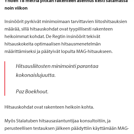
Yhden 18 metriä pitkän rakenteen asennus kesti satamassa
noin viikon
Insinöörit pyrkivät minimoimaan tarvittavien liitoshitsauksien
määrää, sillä hitsauskohdat ovat tyypillisesti rakenteen
heikoimmat kohdat. De Regtin insinöörit tekivät
hitsauskokeita optimaalisen hitsausmenetelmän
määrittämiseksi ja päätyivät lopulta MAG-hitsaukseen.
Hitsausliitosten minimointi parantaa
kokonaislujuutta.
Paz Boekhout.
H
itsauskohdat ovat
rakenteen heikoin kohta
.
Myös Stalatuben hitsausasiantuntijaa konsultoitiin, ja
perusteellisen testauksen jälkeen päädyttiin käyttämään MAG-