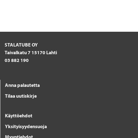
STALATUBE OY
Taivalkatu 7 15170 Lahti
03 882 190
Anna palautetta
Tilaa uutiskirje
Käyttöehdot
Yksityisyydensuoja
Myyntiehdot