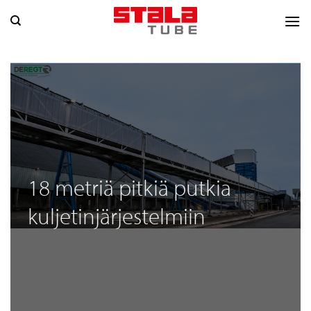
Skip
to
content
18 metriä pitkiä putkia
kuljetinjärjestelmiin