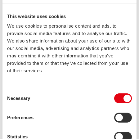
This website uses cookies
We use cookies to personalise content and ads, to
provide social media features and to analyse our traffic.
We also share information about your use of our site with
our social media, advertising and analytics partners who
may combine it with other information that you’ve
provided to them or that they’ve collected from your use
Just-in-time-toimitus
of their services.
Projektin asennusaikataulu oli tiukka. Tavoitteena oli
minimoida asennuksesta johtuvat häiriöt päivittäisessä
Consent
Necessary
satamatoiminnassa, mikä edellytti huolellista suunnittelua.
Selection
Materiaalitilaukset aikataulutettiin huolellisesti ja tavarat
Preferences
toimitettiin projektin muiden toimintojen ja
asennusaikataulujen mukaisesti hankeen edetessä.
Statistics