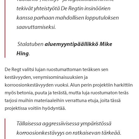
tekivät yhteistyötä De
Regtin
insinöörien
kanssa parhaan mahdollisen lopputuloksen
saavuttamiseksi.
Stalatuben
aluemyyntipäällikkö Mike
Hing
.
De Regt valitsi lujan ruostumattoman teräksen sen
kestävyyden, venymisominaisuuksien ja
korroosionkestävyyden vuoksi. Alun perin projektiin harkittiin
myös betonia, puuta ja terästä, mutta luja ruostumaton teräs
tarjosi muihin materiaaleihin verrattuna etuja, joita tässä
projektissa voitiin hyödyntää.
Tällaisessa aggressiivisessa ympäristössä
korroosionkestävyys on ratkaisevan tärkeää.