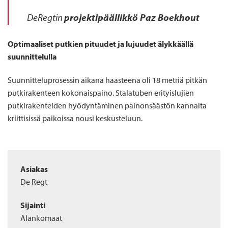
DeRegtin
projektipäällikkö Paz Boekhout
Optimaaliset putkien pituudet ja lujuudet älykkäällä
suunnittelulla
Suunnitteluprosessin aikana haasteena oli 18 metriä pitkän
putkirakenteen kokonaispaino. Stalatuben erityislujien
putkirakenteiden hyödyntäminen painonsäästön kannalta
kriittisissä paikoissa nousi keskusteluun.
Asiakas
De Regt
Sijainti
Alankomaat