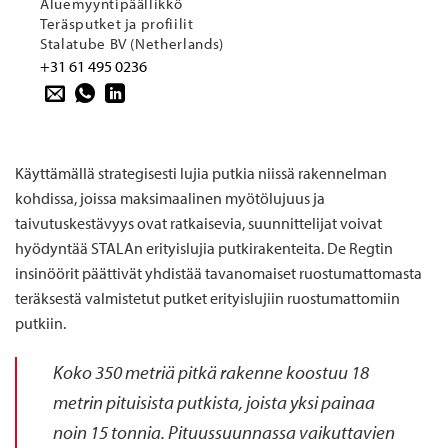
Aluemyyntipäällikkö
Teräsputket ja profiilit
Stalatube BV (Netherlands)
+31 61 495 0236
Käyttämällä strategisesti lujia putkia niissä rakennelman
kohdissa, joissa
maksimaalinen myötölujuus ja
taivutuskestävyys ovat ratkaisevia, suunnittelijat voivat
hyödyntää STALAn erityislujia putkirakenteita. De Regtin
insinöörit päättivät yhdistää tavanomaiset ruostumattomasta
teräksestä valmistetut putket erityislujiin ruostumattomiin
putkiin.
Koko 350 metriä pitkä rakenne koostuu 18
metrin pituisista putkista, joista yksi painaa
noin 15 tonnia. Pituussuunnassa vaikuttavien