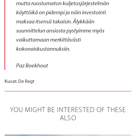
mutta ruostumaton
kuljetusjärjestelmä
n
käyttöikä on
pidempi ja
näin
investointi
maksaa itsensä
takaisin.
Älykkään
suunnittelun ansiosta pystyimme myös
vaikuttamaan
merkittävästi
kokonaiskustannuksiin.
Paz
Boekhout
Kuvat: De Regt
YOU MIGHT BE INTERESTED OF THESE
ALSO