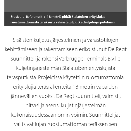
Etusivu
Referenssit
18 metriä pitkät Stalatuben erityislujat
ruostumattomasta teräksestä valmistetut putket kuljetinjärjestelmiin
Sisäisten kuljetusjärjestelmien ja varastotilojen
kehittämiseen ja rakentamiseen erikoistunut De Regt
suunnitteli ja rakensi Verbrugge Terminals B.V:lle
kuljetinjärjestelmän Stalatuben erityislujista
teräsputkista. Projektissa käytettiin ruostumattomia,
erityislujia teräsrakenteita 18 metrin vapaiden
jännevälien vuoksi. De Regt suunnitteli, valmisti,
hitsasi ja asensi kuljetinjärjestelmän
kokonaisuudessaan omin voimin. Suunnittelijat
valitsivat lujan ruostumattoman teräksen sen