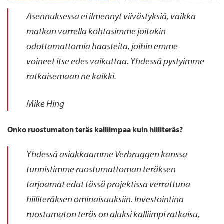
Asennuksessa ei ilmennyt viivästyksiä, vaikka
matkan varrella kohtasimme joitakin
odottamattomia haasteita, joihin emme
voineet
itse edes
vaikuttaa. Yhdessä pystyimme
ratkaisemaan ne kaikki.
Mike Hing
Onko ruostumaton teräs kalliimpaa kuin
hiiliteräs
?
Yhdessä asiakkaamme
Verbruggen
kanssa
tunnistimme ruostumattoman teräksen
tarjoamat edut tässä projektissa
verrattuna
hiiliteräksen
ominaisuuksiin.
Investointina
ruostumaton teräs
on aluksi kalliimpi
ratkaisu,