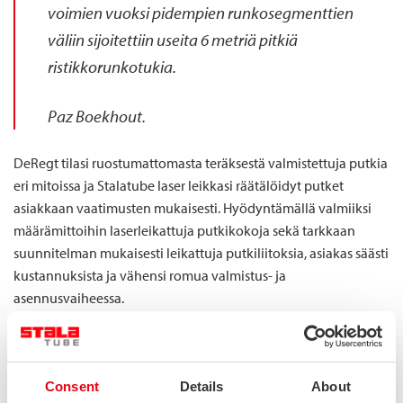
voimien vuoksi
pidempien runkosegmenttien
väliin sijoitettiin useita 6 metriä pitkiä
ristikkorunkotukia.
Paz
Boekhout
.
DeRegt
tilasi ruostumattomasta teräksestä valmistettuja putkia
eri mitoissa
ja
Stalatube
laser leikkasi
räätälöidyt putket
asiakkaan vaatimusten mukaisesti.
Hyödyntämällä valmiiksi
määrämittoihin laserleikattuja putkikokoja sekä tarkkaan
suunnitelman mukaisesti leikattuja
putkiliitoksia, a
siakas säästi
kustannuksi
sta
ja vähensi romua valmistus- ja
asennusvaiheessa
.
Consent
Details
About