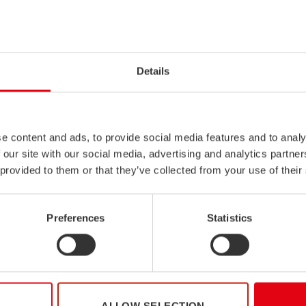
n päättymässä ja viimeinen osa on nyt julkaistu.
man vievät testauksensa uusiin ulottuvuuksiin. He palaavat LUT-yli
Details
ä että -196 asteeseen kylmennettyjä putkia. Lopuksi parivaljakko 
 kun he testaavat 600 kiloisen betoniporsaan vaikutusta teräskaarir
e content and ads, to provide social media features and to analy
 our site with our social media, advertising and analytics partn
 provided to them or that they’ve collected from your use of their
Preferences
Statistics
ALLOW SELECTION