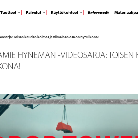
Tuotteet
Palvelut
Käyttökohteet
Materiaalip
Referenssit
eosarja: Toisen kauden kolmas ja viimeinen osa on nyt ulkona!
 JAMIE HYNEMAN -VIDEOSARJA: TOISE
KONA!