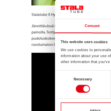
Stalatube X Hyneman -videosarjan toinen kausi o
Jännittävässä finaaliosassa Pekka ja Jamie Hyne
Consent
painolla. Testiputkina on sekä huoneenlämpöisi
pudotuskokeen Stalatuben tehtaan parkkipaikalla,
This website uses cookies
ruostumaton teräs?
We use cookies to personalis
information about your use of
other information that you’ve
Consent
Necessary
Selection
DENY