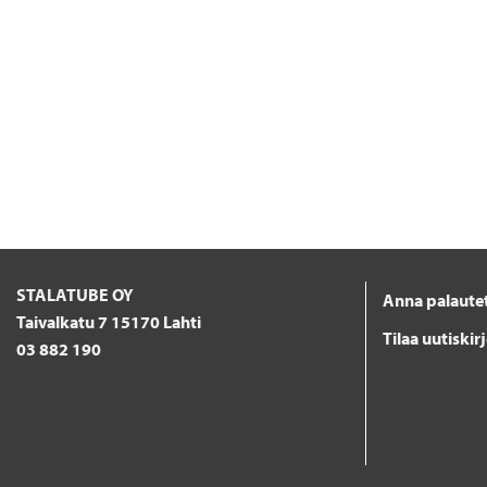
STALATUBE OY
Anna palaute
Taivalkatu 7 15170 Lahti
Tilaa uutiskir
03 882 190