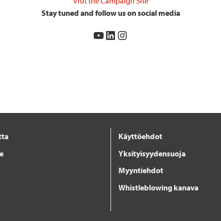
Visit the Campaign Site
Stay tuned and follow us on social media
YouTube
LinkedIn
Instagram
tta
Käyttöehdot
je
Yksityisyydensuoja
Myyntiehdot
Whistleblowing kanava