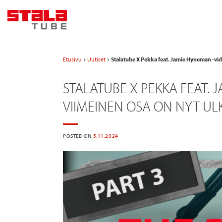
Skip
to
content
Etusivu
Uutiset
Stalatube X Pekka feat. Jamie Hyneman -vid
STALATUBE X PEKKA FEAT.
VIIMEINEN OSA ON NYT UL
POSTED ON
5.11.2024