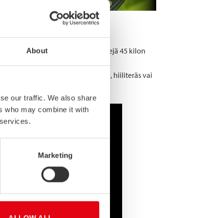
opistoon suorittamaan pudotustestejä 45 kilon
About
tekee henkeäsalpaavan tosielämän
akenteiden päälle. Kumpi kestää, hiiliteräs vai
se our traffic. We also share
ers who may combine it with
 services.
Marketing
ALLOW ALL