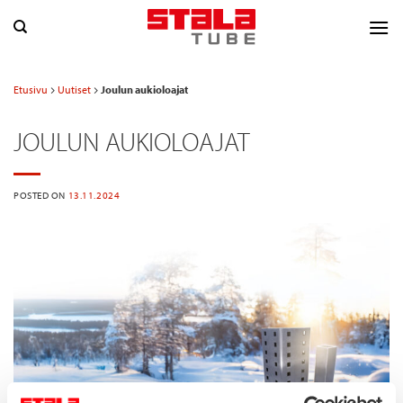
Skip
to
content
Etusivu
Uutiset
Joulun aukioloajat
JOULUN AUKIOLOAJAT
POSTED ON
13.11.2024