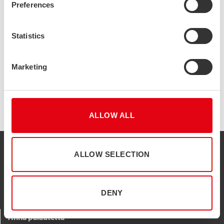
Preferences
Suljettu 23.12.–6.1.2025
Statistics
Kiireellisissä asioissa voit aina olla yhteydessä
myyntikonttoriimme. Rauhallista joulun odotusta.
Marketing
ALLOW ALL
STALATUBE OY
ALLOW SELECTION
Taivalkatu 7 15170 Lahti
03 882 190
DENY
Anna palautetta