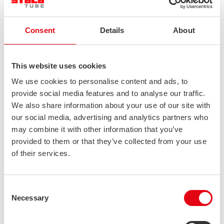
Consent
Details
About
Joulun lähestyessä pyydämme ystävällisesti asiakkaitamme ja
yhteistyökumppaneitamme huomioimaan jo etukäteen
This website uses cookies
joulunajan poikkeusaikataulumme:
We use cookies to personalise content and ads, to
provide social media features and to analyse our traffic.
Suomi
We also share information about your use of our site with
our social media, advertising and analytics partners who
Myyntikonttori: suljettu 24.–26.12. sekä 1.1.2025
may combine it with other information that you’ve
Tuotanto: suljettu 23.12.–6.1.2025
provided to them or that they’ve collected from your use
of their services.
Lähettämö: suljettu 23.12.–1.1.2025
Alankomaat
Consent
Necessary
Myyntitoimisto: suljettu 23.12–5.1.2025
Selection
Puola