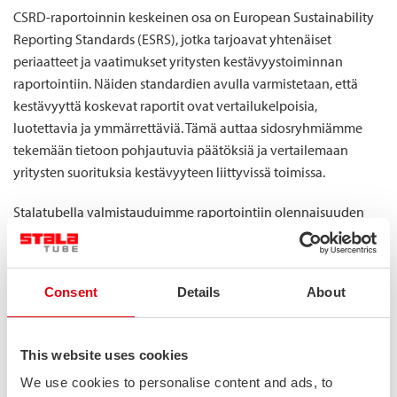
CSRD-raportoinnin keskeinen osa on European Sustainability
Reporting Standards (ESRS), jotka tarjoavat yhtenäiset
periaatteet ja vaatimukset yritysten kestävyystoiminnan
raportointiin. Näiden standardien avulla varmistetaan, että
kestävyyttä koskevat raportit ovat vertailukelpoisia,
luotettavia ja ymmärrettäviä. Tämä auttaa sidosryhmiämme
tekemään tietoon pohjautuvia päätöksiä ja vertailemaan
yritysten suorituksia kestävyyteen liittyvissä toimissa.
Stalatubella valmistauduimme raportointiin olennaisuuden
arvioinnilla, jossa tunnistettiin ja arvioitiin sekä riskit ja
mahdollisuudet, jotka voivat vaikuttaa strategiamme
toteutumiseen ja tavoitteidemme saavuttamiseen että
Consent
Details
About
toimintamme olennaiset vaikutukset yhteiskuntaan ja
ympäristöön. Tämä arviointi auttoi määrittämään olennaiset
raportoitavat aiheet ja loi perustan raportoinnille. Arviointiin
This website uses cookies
liittyi kaikkineen ESRS- kestävyysaiheiden läpikäynti,
We use cookies to personalise content and ads, to
sidosryhmien kuuleminen sekä kestävyysvaikutusten, -riskien