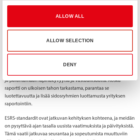
hyödyttävät raportoinnissa.
ALLOW ALL
Kestävyysraportointi ei ainoastaan auta täyttämään
lakisääteisiä vaatimuksia, vaan myös tarjoaa meille
mahdollisuuden saavuttaa kilpailuetua markkinoilla.
ALLOW SELECTION
Muuttuviin kestävyyshaasteisiin vastaaminen tukee
Stalatuben pyrkimyksiä kohti kestävämpää liiketoimintaa.
Sidosryhmillä, kuten asiakkailla, sijoittajilla ja viranomaisilla,
on tarve saada yrityksen liiketoiminnasta laajasti luotettavia
DENY
tietoja. Kestävyysraportti auttaa vastaamaan näihin odotuksiin
ja parantamaan läpinäkyvyyttä ja vastuullisuutta. Koska
raportti on ulkoisen tahon tarkastama, parantaa se
luotettavuutta ja lisää sidosryhmien luottamusta yrityksen
raportointiin.
ESRS-standardit ovat jatkuvan kehityksen kohteena, ja meidän
on pysyttävä ajan tasalla uusista vaatimuksista ja päivityksistä.
Tämä vaatii jatkuvaa seurantaa ja sopeutumista muuttuviin