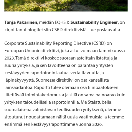
Tanja Pakarinen
, meidän EQHS &
Sustainability Engineer
, on
kirjoittanut blogitekstin CSRD direktiivistä. Lue postaus alta.
Corporate Sustainability Reporting Directive (CSRD) on
Euroopan Unionin direktiivi, joka astui voimaan tammikuussa
2023. Tämä direktiivi koskee suoraan asteittain listattuja ja
suuria yrityksiä, ja sen tavoitteena on parantaa yritysten
kestävyyden raportoinnin laatua, vertailtavuutta ja
läpinäkyvyyttä. Suomessa direktiivi on osa kansallista
lainsäädäntöä. Raportti tulee olemaan osa tilinpäätökseen
liitettävää toimintakertomusta ja sillä on sama painoarvo kuin
yrityksen taloudellisella raportoinnilla. Me Stalatubella,
suomalaisena valmistavan teollisuuden yrityksenä, olemme
sitoutunut noudattamaan näitä uusia vaatimuksia ja teemme
ensimmäisen kestävyysraporttimme vuonna 2026.