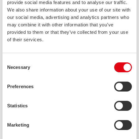
provide social media features and to analyse our traffic.
ja -mahdollisuuksien kuvaus ja arvottaminen.
We also share information about your use of our site with
our social media, advertising and analytics partners who
Lisäksi analysoitiin yrityksen nykyiset käytännöt ja
may combine it with other information that you’ve
raportointikäytännöt ja miten ne vastaavat
provided to them or that they’ve collected from your use
kestävyysraportoinnin vaatimuksia. Tämä vaihe auttaa meitä
of their services.
suunnittelemaan tarvittavat toimenpiteet ja tavoitteet
raportoinnin onnistumiseksi. Seuraava vaihe on
valmistautuminen varsinaisen raportin laadintaan. Raportin
Consent
tulee olla selkeä, kattava ja helposti ymmärrettävä
Necessary
Selection
sidosryhmille sekä noudattaa ESRS-standardien vaatimuksia.
Preferences
Raportointi tarjoaa meille monia hyötyjä, kuten viherpesun
kitkemisen, sidosryhmien palautteen ja vaatimusten
huomioimisen, arvoketjun tuntemuksen sekä riskien ja
Statistics
mahdollisuuksien havaitsemisen. Aiempi työ
kestävyysaiheiden parissa, kuten yritystason päästöjen
Marketing
laskenta GHG-protokollan mukaisesti, sitoutuminen SBT-
aloitteeseen ja tuotteiden elinkaaren tuntemus (EPD ja LCA),