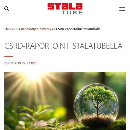
Skip
to
content
Etusivu
Asiantuntijan näkemys
CSRD-raportointi Stalatubella
CSRD-RAPORTOINTI STALATUBELLA
POSTED ON
22.1.2025