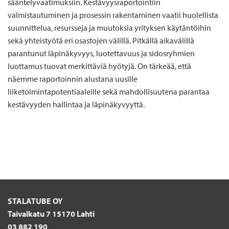
sääntelyvaatimuksiin. Kestävyysraportointiin
valmistautuminen ja prosessin rakentaminen vaatii huolellista
suunnittelua, resursseja ja muutoksia yrityksen käytäntöihin
sekä yhteistyötä eri osastojen välillä. Pitkällä aikavälillä
parantunut läpinäkyvyys, luotettavuus ja sidosryhmien
luottamus tuovat merkittäviä hyötyjä. On tärkeää, että
näemme raportoinnin alustana uusille
liiketoimintapotentiaaleille sekä mahdollisuutena parantaa
kestävyyden hallintaa ja läpinäkyvyyttä.
STALATUBE OY
Taivalkatu 7 15170 Lahti
03 882 190