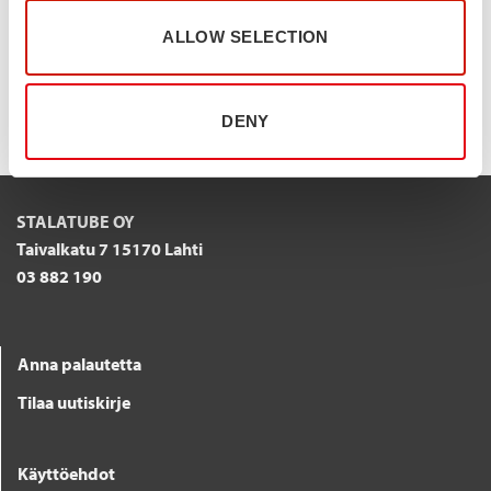
Lue lisää STALA Connectista
ALLOW SELECTION
DENY
STALATUBE OY
Taivalkatu 7 15170 Lahti
03 882 190
Anna palautetta
Tilaa uutiskirje
Käyttöehdot