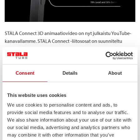
STALA Connect 3D animaatiovideo on nyt julkaistu YouTube-
kanavallamme. STALA Connect -liitososat on suunniteltu
parantamaan hitsattujen putkiliitosten väsymislujuutta. STALA
Connectia voidaan käyttää L- ja T-liitoksissa varmistamaan
tasainen kuormituksen siirtyminen pois liitoksesta. L/T-
liitoksissa Connect tarjoaa jopa 30% paremman
Consent
Details
About
väsymislujuuden taivutuskuormituksessa verrattuna
perinteisiin liitoksiin.
This website uses cookies
We use cookies to personalise content and ads, to
provide social media features and to analyse our traffic.
We also share information about your use of our site with
our social media, advertising and analytics partners who
may combine it with other information that you’ve