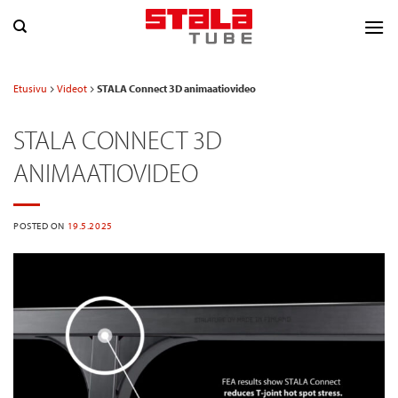
Skip
to
content
Etusivu
Videot
STALA Connect 3D animaatiovideo
STALA CONNECT 3D
ANIMAATIOVIDEO
POSTED ON
19.5.2025