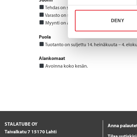
Tehdas on suljettu 7. heinäkuuta – 4. elokuuta 
Varasto on suljettu 14. heinäkuuta – 27. heinä
DENY
Myynti on auki koko kesän.
Puola
Tuotanto on suljettu 14. heinäkuuta – 4. eloku
Alankomaat
Avoinna koko kesän.
STALATUBE OY
Anna palaute
Taivalkatu 7 15170 Lahti
Tilaa uutiskir