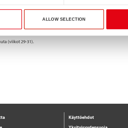
(viikot 28-31).
kuuta (viikot 29-30).
ALLOW SELECTION
uta (viikot 29-31).
tta
Käyttöehdot
je
Yksityisyydensuoja