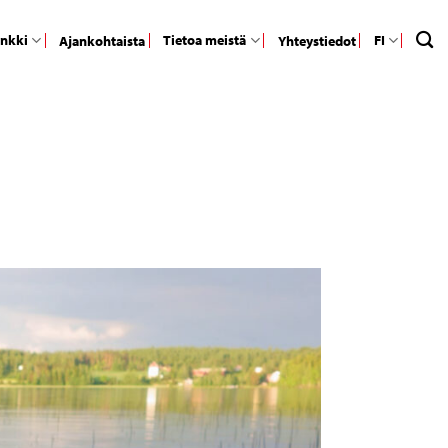
ankki
Tietoa meistä
FI
Ajankohtaista
Yhteystiedot