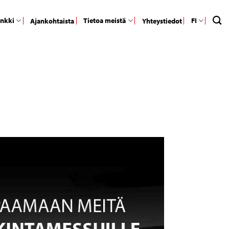
ankki
Tietoa meistä
FI
Ajankohtaista
Yhteystiedot