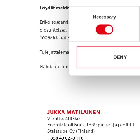
Löydät meidät Ladec-yhteisosastolta, osasto
Consent
Necessary
Selection
Erikoisosaamistamme ovat
lujat ruostumattomat 
olosuhteissa.
100 % kierrätettävä materiaali tarjoaa keveyttä, 
Tule juttelemaan, miten ruostumaton teräs voi va
DENY
Nähdään Tampereella!
JUKKA MATILAINEN
Vientipäällikkö
Energiateollisuus, Teräsputket ja profiilit
Stalatube Oy (Finland)
+358 40 0278 118