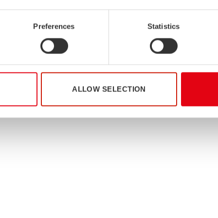
 D132
.
Preferences
Statistics
teräsratkaisut, jotka vähentävät elinkaarikustannuksia, kestävät ko
kestävyyttä ja vastuullisuutta teollisuuden moniin tarpeisiin.
hvistaa seuraavaa projektiasi.
ALLOW SELECTION