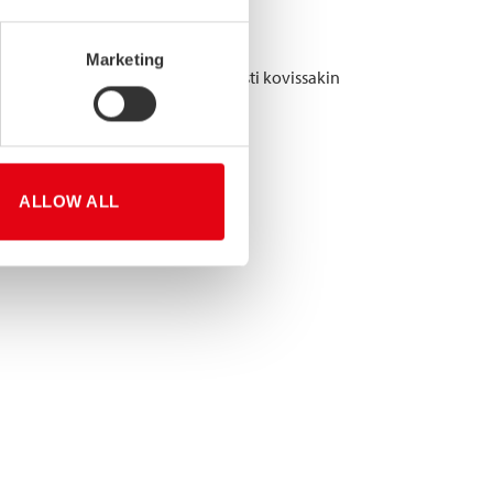
Marketing
rroosiota ja toimivat huoltovapaasti kovissakin
ALLOW ALL