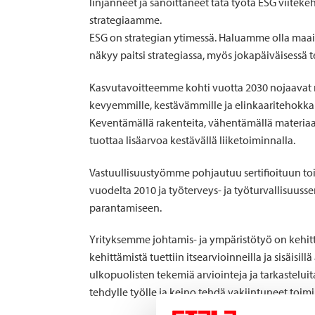
linjanneet ja sanoittaneet tätä työtä ESG viitek
strategiaamme.
ESG on strategian ytimessä. Haluamme olla maailm
näkyy paitsi strategiassa, myös jokapäiväisessä 
Kasvutavoitteemme kohti vuotta 2030 nojaavat 
kevyemmille, kestävämmille ja elinkaaritehokkai
Keventämällä rakenteita, vähentämällä materiaa
tuottaa lisäarvoa kestävällä liiketoiminnalla.
Vastuullisuustyömme pohjautuu sertifioituun toim
vuodelta 2010 ja työterveys- ja työturvallisuuss
parantamiseen.
Yrityksemme johtamis- ja ympäristötyö on kehittyn
kehittämistä tuettiin itsearvioinneilla ja sisäisi
ulkopuolisten tekemiä arviointeja ja tarkasteluita
tehdylle työlle ja keino tehdä vakiintuneet toimi