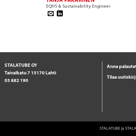
EQHS & Sustainability Engineer
STALATUBE OY
Anna palaute
Taivalkatu 7 15170 Lahti
Tilaa uutiskir
03 882 190
STALATUBE ja STALA 