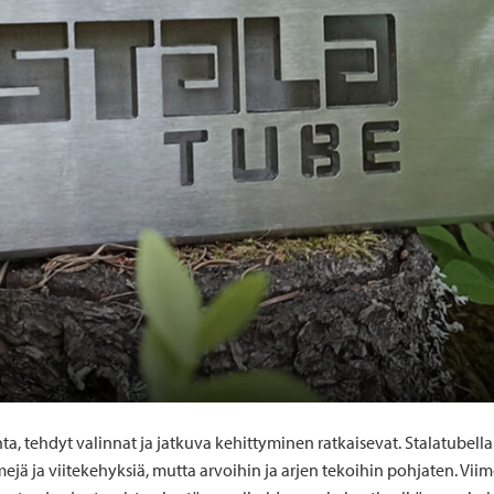
a, tehdyt valinnat ja jatkuva kehittyminen ratkaisevat. Stalatubella 
mejä ja viitekehyksiä, mutta arvoihin ja arjen tekoihin pohjaten.