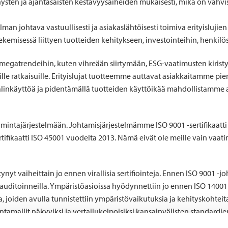
ehysten ja ajantasaisten kestävyysaiheiden mukaisesti, mikä on vahvis
an johtava vastuullisesti ja asiakaslähtöisesti toimiva erityisluji
tekemisessä liittyen tuotteiden kehitykseen, investointeihin, henkil
megatrendeihin, kuten vihreään siirtymään, ESG-vaatimusten kiris
lle ratkaisuille. Erityislujat tuotteemme auttavat asiakkaitamme pi
linkäyttöä ja pidentämällä tuotteiden käyttöikää mahdollistamme 
intajärjestelmään. Johtamisjärjestelmämme ISO 9001 -sertifikaatti o
ertifikaatti ISO 45001 vuodelta 2013. Nämä eivät ole meille vain vaa
yt vaiheittain jo ennen virallisia sertifiointeja. Ennen ISO 9001 -j
llä auditoinneilla. Ympäristöasioissa hyödynnettiin jo ennen ISO 14001
, joiden avulla tunnistettiin ympäristövaikutuksia ja kehityskohteita.
ntamallit näkyviksi ja vertailukelpoisiksi kansainvälisten standardie