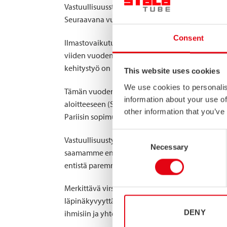
Vastuullisuusstrategian rakentaminen käynnistetti
Seuraavana vuonna laadittiin vastuullisuustiekart
Consent
Ilmastovaikutusten vähentäminen on yksi kestä
viiden vuoden ajan. Laskenta ei itsessään vähen
kehitystyö on mahdollistanut sen, että päästöm
This website uses cookies
We use cookies to personalis
Tämän vuoden alussa otimme jälleen tärkeän as
information about your use of
aloitteeseen (SBTi). Sitoutumisen päästövähenny
other information that you’ve
Pariisin sopimuksen tavoitteiden kanssa ja ett
Consent
Vastuullisuustyömme vaikuttavuus näkyy myös u
Necessary
Selection
saamamme ensimmäinen luokituksemme oli hopeata
entistä paremmasta integroitumisesta osaksi liik
Merkittävä virstanpylväs saavutettiin myös tän
läpinäkyvyyttä, tuo rakenteen kestävyystyöhö
DENY
ihmisiin ja yhteiskuntaan.