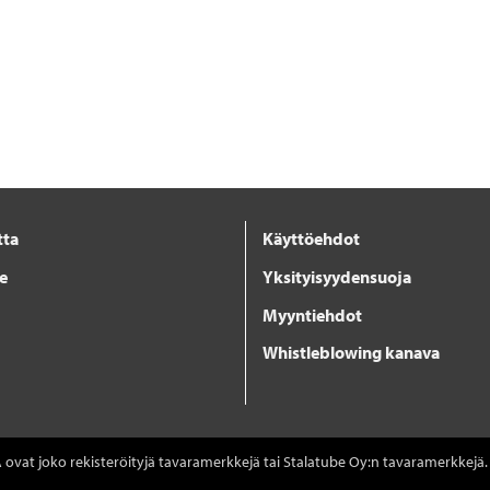
tta
Käyttöehdot
je
Yksityisyydensuoja
Myyntiehdot
Whistleblowing kanava
ovat joko rekisteröityjä tavaramerkkejä tai Stalatube Oy:n tavaramerkkejä.