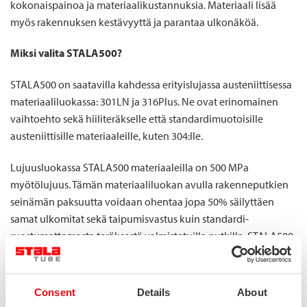
kokonaispainoa ja materiaalikustannuksia. Materiaali lisää
myös rakennuksen kestävyyttä ja parantaa ulkonäköä.
Miksi valita STALA500?
STALA500 on saatavilla kahdessa erityislujassa austeniittisessa
materiaaliluokassa: 301LN ja 316Plus. Ne ovat erinomainen
vaihtoehto sekä hiiliteräkselle että standardimuotoisille
austeniittisille materiaaleille, kuten 304:lle.
Lujuusluokassa STALA500 materiaaleilla on 500 MPa
myötölujuus. Tämän materiaaliluokan avulla
rakenneputkien
seinämän paksuutta voidaan ohentaa jopa 50% säilyttäen
samat ulkomitat sekä taipumisvastus kuin standardi-
ruostumattomasta teräksestä valmistetuilla putkilla. STALA500-
lujuusluokan austeniittiset putket soveltuvat yleisesti
rakennuksiin, rakennusteollisuuteen ja kuljetusteollisuuteen.
Consent
Details
About
Materiaalin hyödyt: