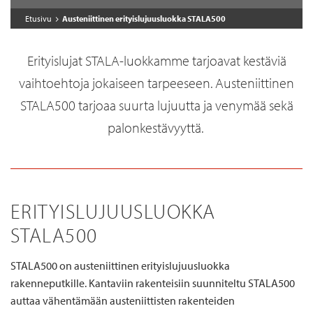
Etusivu
Austeniittinen erityislujuusluokka STALA500
Erityislujat STALA-
luokkamme tarjo
avat
kestäviä
vaihtoehtoja jokaiseen tarpeeseen. Austeniittinen
STALA
5
00
tarjoaa suurta lujuutta ja venymää sekä
palonkestävyyttä.
ERITYISLUJUUSLUOKKA
STALA500
STALA500 on austeniittinen erityislujuusluokka
rakenneputkille.
Kantaviin rakenteisiin suunniteltu STALA500
auttaa vähentämään austeniittisten rakenteiden