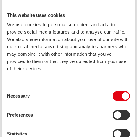
Suuri lujuus
This website uses cookies
Suuret venymäominaisuudet
We use cookies to personalise content and ads, to
Erinomainen palonkestävyys
provide social media features and to analyse our traffic.
Kestävä ratkaisu
We also share information about your use of our site with
Valmistus samalla hitsauslangalla ja kaasuilla kuin
our social media, advertising and analytics partners who
perinteiset austeniittiset laadut
may combine it with other information that you’ve
provided to them or that they’ve collected from your use
of their services.
Consent
Necessary
Selection
Preferences
Statistics