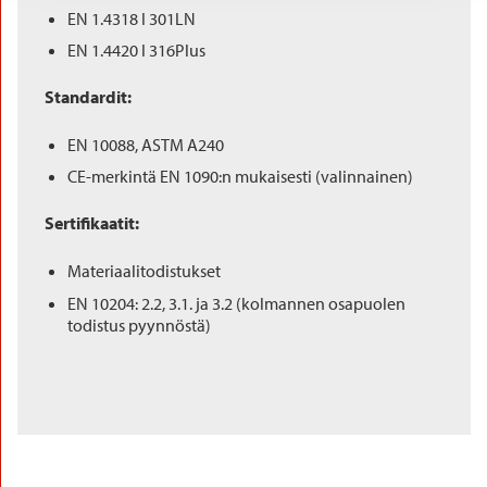
EN 1.4318 I 301LN
EN 1.4420 I 316Plus
Standardit:
EN 10088, ASTM A240
CE-merkintä EN 1090:n mukaisesti (valinnainen)
Sertifikaatit:
Materiaalitodistukset
EN 10204: 2.2, 3.1. ja 3.2 (kolmannen osapuolen
todistus pyynnöstä)