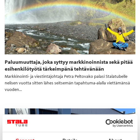
Paluumuuttaja, joka syttyy markkinoinnista sekä pitää
esihenkilötyötä tärkeimpänä tehtävänään
Markkinointi- ja viestintäjohtaja Petra Peltovako palasi Stalatubelle
nelisen vuotta sitten lähes seitsemän tapahtuma-alalla viettämänsä
vuoden...