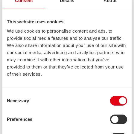
Consent
Details
About
This website uses cookies
We use cookies to personalise content and ads, to
provide social media features and to analyse our traffic.
We also share information about your use of our site with
Oppimisen ilo ja rohkea suunnanvaihto: Karinan tarina
our social media, advertising and analytics partners who
Stalatubella
may combine it with other information that you’ve
ICT Specialist Karina Nikonova liittyi vastavalmistuneena osaajana
provided to them or that they’ve collected from your use
stalatubelaisten joukkoon parisen vuotta sitten. Siitä lähtien hän...
of their services.
Consent
Necessary
Selection
Preferences