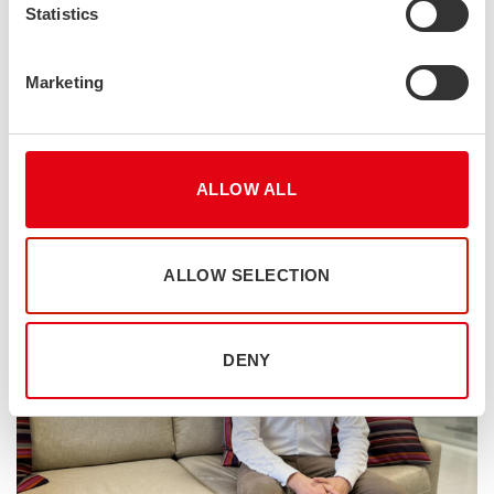
Statistics
Marketing
Petri Silvennoinen – ura rakentuu mahdollisuuksien
kautta
Petri Silvennoinen aloitti uransa Stalatubella vuonna 2011
varastotyöntekijänä, eikä hänellä ollut tuolloin selkeää suunnitelmaa
ALLOW ALL
tulevaisuudestaan....
ALLOW SELECTION
DENY