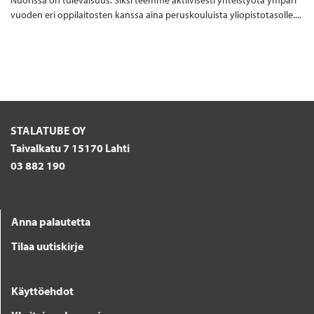
Nuorissa on tulevaisuus. Siksi teemme aktiivisesti yhteistyötä ympäri
vuoden eri oppilaitosten kanssa aina peruskouluista yliopistotasolle....
STALATUBE OY
Taivalkatu 7 15170 Lahti
03 882 190
Anna palautetta
Tilaa uutiskirje
Käyttöehdot