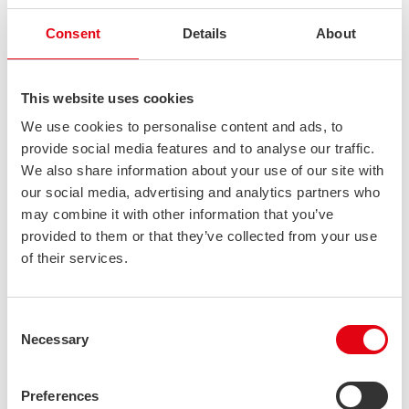
suuria austeniittisia putkia – entistä pienemmillä
tilausmäärillä
Consent
Details
About
Olemme tehneet merkittäviä parannuksia suurikokoisten
austeniittisten teräsputkien saatavuuteen. Asiakkaiden toiveesta
olemme pienentäneet vähimmäistilausmääriä ja lisänneet...
This website uses cookies
We use cookies to personalise content and ads, to
provide social media features and to analyse our traffic.
We also share information about your use of our site with
our social media, advertising and analytics partners who
may combine it with other information that you’ve
provided to them or that they’ve collected from your use
of their services.
Consent
Necessary
Selection
Auringosta voimaa – aurinkosähköjärjestelmämme
ensimmäinen vuosi
Preferences